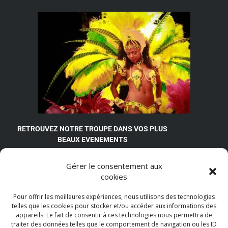
RETROUVEZ NOTRE TROUPE DANS VOS PLUS
BEAUX EVENEMENTS
Compagnie Couleur des Tropiques
Gérer le consentement aux
11, avenue Lamartine
cookies
92600 Asnières-sur-Seine
Pour offrir les meilleures expériences, nous utilisons des technologies
contact spectacles scéniques :
06 15 09 92 27
telles que les cookies pour stocker et/ou accéder aux informations des
contact spectacles de rue :
06 22 73 12 03
appareils. Le fait de consentir à ces technologies nous permettra de
traiter des données telles que le comportement de navigation ou les ID