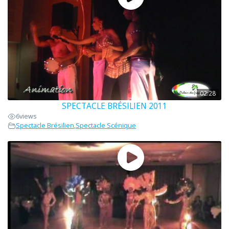
02:28
SPECTACLE BRÉSILIEN 2011
6
views
Spectacle Brésilien
,
Spectacle Scénique