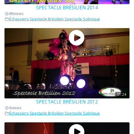
SPECTACLE BRÉSILIEN 2014
89
views
Échassiers
,
Spectacle Brésilien
,
Spectacle Scénique
01:24
SPECTACLE BRÉSILIEN 2012
6
views
Échassiers
,
Spectacle Brésilien
,
Spectacle Scénique