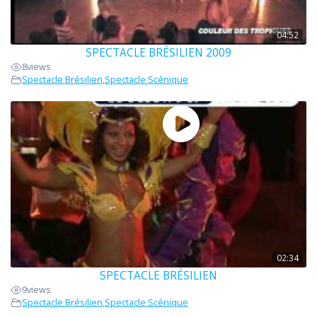
04:52
SPECTACLE BRÉSILIEN 2009
8
views
Spectacle Brésilien
,
Spectacle Scénique
02:34
SPECTACLE BRÉSILIEN
9
views
Spectacle Brésilien
,
Spectacle Scénique