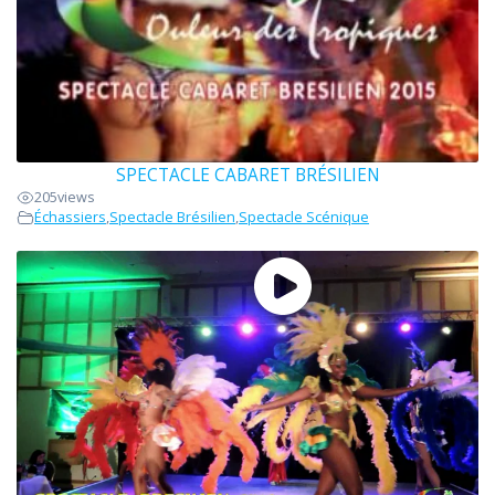
SPECTACLE CABARET BRÉSILIEN
205
views
Échassiers
,
Spectacle Brésilien
,
Spectacle Scénique