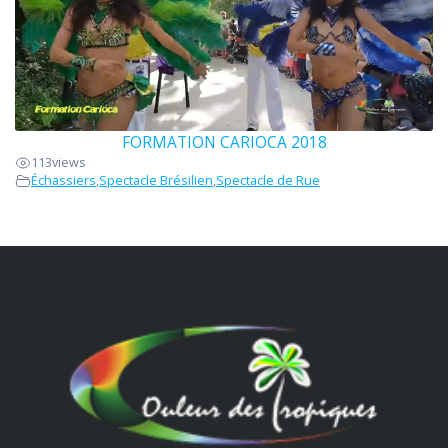
FORMATION CARIOCA 2018
113
views
Échassiers
,
Spectacle Brésilien
,
Spectacle de Rue