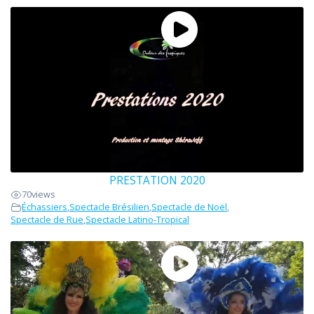
PRESTATION 2020
70
views
Échassiers
,
Spectacle Brésilien
,
Spectacle de Noël
,
Spectacle de Rue
,
Spectacle Latino-Tropical