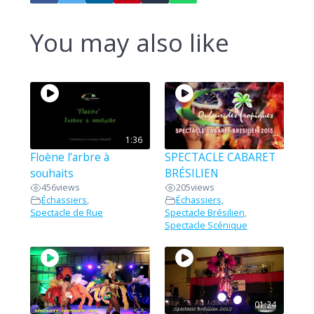
You may also like
1:36
Floène l’arbre à
SPECTACLE CABARET
souhaits
BRÉSILIEN
456
views
205
views
Échassiers
,
Échassiers
,
Spectacle de Rue
Spectacle Brésilien
,
Spectacle Scénique
01:24