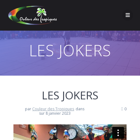
LES JOKERS
LES JOKERS
par
Couleur des Tropiques
dans
0
sur 8 janvier 2023