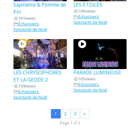
Sapinette & Pomme de
LES ÉTOILÉS
106
views
Pin
Échassiers
,
161
views
Spectacle de Noël
Échassiers
,
Spectacle de Noël
LES CHRYSOPHORES
PARADE LUMINEUSE
105
views
ET LA GEODE 2
Échassiers
,
139
views
Spectacle de Noël
Échassiers
,
Spectacle de Noël
1
2
3
»
Page 1 of 3