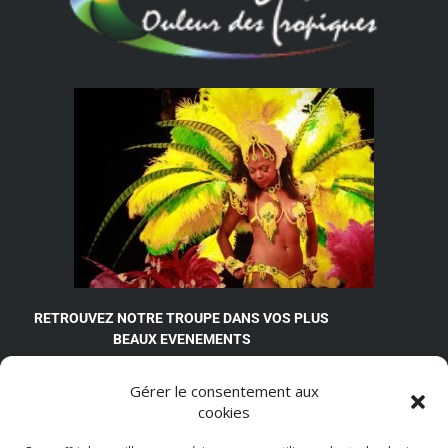
RETROUVEZ NOTRE TROUPE DANS VOS PLUS
BEAUX EVENEMENTS
Compagnie Couleur des Tropiques
Gérer le consentement aux
11, avenue Lamartine
cookies
92600 Asnières-sur-Seine