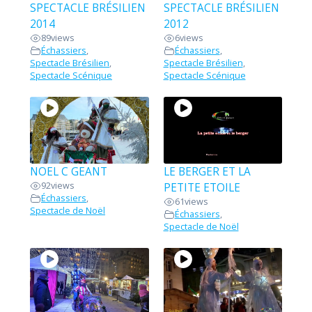
SPECTACLE BRÉSILIEN
SPECTACLE BRÉSILIEN
2014
2012
89
views
6
views
Échassiers
,
Échassiers
,
Spectacle Brésilien
,
Spectacle Brésilien
,
Spectacle Scénique
Spectacle Scénique
NOEL C GEANT
LE BERGER ET LA
92
views
PETITE ETOILE
Échassiers
,
61
views
Spectacle de Noël
Échassiers
,
Spectacle de Noël